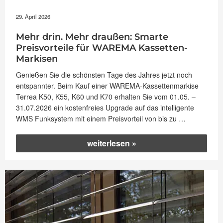
29. April 2026
Mehr drin. Mehr draußen: Smarte
Preisvorteile für WAREMA Kassetten-
Markisen
Genießen Sie die schönsten Tage des Jahres jetzt noch
entspannter. Beim Kauf einer WAREMA-Kassettenmarkise
Terrea K50, K55, K60 und K70 erhalten Sie vom 01.05. –
31.07.2026 ein kostenfreies Upgrade auf das intelligente
WMS Funksystem mit einem Preisvorteil von bis zu …
„Mehr
weiterlesen
drin.
Mehr
draußen:
Smarte
Preisvorteile
für
WAREMA
Kassetten-
Markisen“