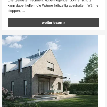
kann dabei helfen, die Wärme frühzeitig abzuhalten. Wärme
stoppen, …
„Angenehm
weiterlesen
kühl:
Außenliegender
Sonnenschutz
gegen
die
Sommerhitze“